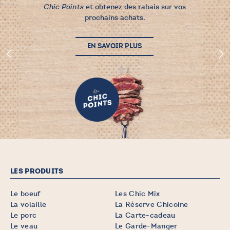
et obtenez des rabais sur vos
Chic Points
prochains achats.
EN SAVOIR PLUS
LES PRODUITS
Le boeuf
Les Chic Mix
La volaille
La Réserve Chicoine
Le porc
La Carte-cadeau
Le veau
Le Garde-Manger