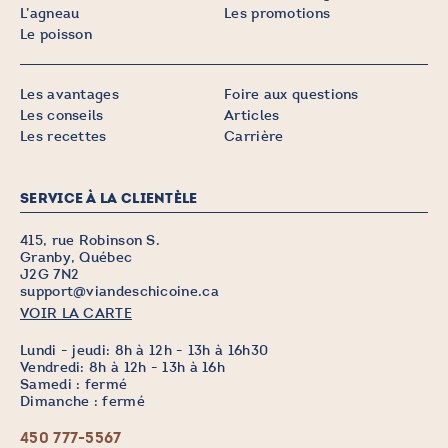
L’agneau
Les promotions
Le poisson
Les avantages
Foire aux questions
Les conseils
Articles
Les recettes
Carrière
SERVICE À LA CLIENTÈLE
415, rue Robinson S.
Granby, Québec
J2G 7N2
support@viandeschicoine.ca
VOIR LA CARTE
Lundi - jeudi: 8h à 12h - 13h à 16h30
Vendredi: 8h à 12h - 13h à 16h
Samedi : fermé
Dimanche : fermé
450 777-5567