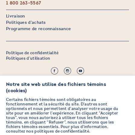
1 800 263-5567
Livraison
Politiques d’achats
Programme de reconnaissance
Politique de confidentialité
Politiques d’utilisation
©2026 CHICOINE |
Crédit :
Zen Branding, Design & Com.
Notre site web utilise des fichiers témoins
(cookies)
Certains fichiers témoins sont obligatoires au
fonctionnement et la sécurité du site. D’autres sont
optionnels et nous permettent d’analyser votre usage du
PRENEZ DES NOUVELLES EN
site pour en améliorer l’expérience. En cliquant “Accepter
tous”, vous nous autorisez à utiliser tous les fichiers
VOUS ABONNANT À L’INFOLETTRE
témoins, en cliquant “Refuser”, nous utiliserons que les
fichiers témoins essentiels. Pour plus d’information,
consultez nos
politiques de confidentialité
.