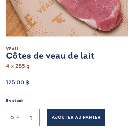
VEAU
Côtes de veau de lait
4 x 285 g
125.00
$
En stock
quantité
QTÉ
AJOUTER AU PANIER
de
Côtes
de