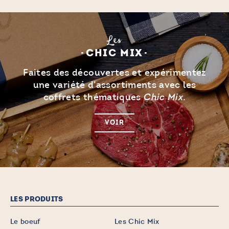
Les
CHIC MIX
Faites des découvertes et expérimentez
une variété d’assortiments avec les
coffrets thématiques
.
Chic Mix
VOIR
LES PRODUITS
Le boeuf
Les Chic Mix