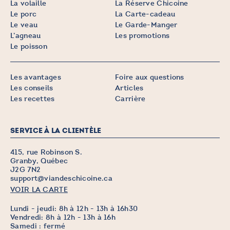
La volaille
La Réserve Chicoine
Le porc
La Carte-cadeau
Le veau
Le Garde-Manger
L’agneau
Les promotions
Le poisson
Les avantages
Foire aux questions
Les conseils
Articles
Les recettes
Carrière
SERVICE À LA CLIENTÈLE
415, rue Robinson S.
Granby, Québec
J2G 7N2
support@viandeschicoine.ca
VOIR LA CARTE
Lundi - jeudi: 8h à 12h - 13h à 16h30
Vendredi: 8h à 12h - 13h à 16h
Samedi : fermé