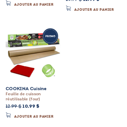
prix
prix
AJOUTER AU PANIER
prix
prix
initial
actuel
AJOUTER AU PANIER
initial
actuel
était :
est :
était :
est :
14.99 $.
12.99 $.
14.99 $.
12.99 $.
PROMO
COOKINA Cuisine
Feuille de cuisson
réutilisable (four)
Le
Le
12.99
$
10.99
$
prix
prix
AJOUTER AU PANIER
initial
actuel
était :
est :