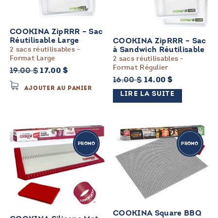
COOKINA ZipRRR – Sac
Réutilisable Large
COOKINA ZipRRR – Sac
2 sacs réutilisables -
à Sandwich Réutilisable
Format Large
2 sacs réutilisables -
Format Régulier
Le
Le
19.00
$
17.00
$
Le
Le
16.00
$
14.00
$
prix
prix
AJOUTER AU PANIER
prix
prix
initial
actuel
LIRE LA SUITE
initial
actuel
était :
est :
était :
est :
19.00 $.
17.00 $.
16.00 $.
14.00 $.
PROMO
PROMO
COOKINA Square BBQ