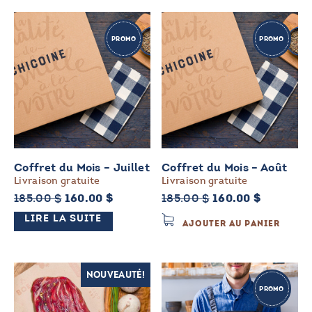
PROMO
PROMO
Coffret du Mois – Juillet
Coffret du Mois – Août
Livraison gratuite
Livraison gratuite
Le
Le
Le
Le
185.00
$
160.00
$
185.00
$
160.00
$
prix
prix
prix
prix
LIRE LA SUITE
AJOUTER AU PANIER
initial
actuel
initial
actuel
était :
est :
était :
est :
185.00 $.
160.00 $.
185.00 $.
160.00 $
NOUVEAUTÉ!
PROMO