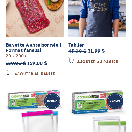
Bavette A assaisonnée |
Tablier
Le
Le
Format familial
45.00
$
31.99
$
20 x 200 g
prix
prix
AJOUTER AU PANIER
Le
Le
189.00
$
159.00
$
initial
actuel
prix
prix
était :
est :
AJOUTER AU PANIER
initial
actuel
45.00 $.
31.99 $.
était :
est :
189.00 $.
159.00 $.
PROMO
PROMO