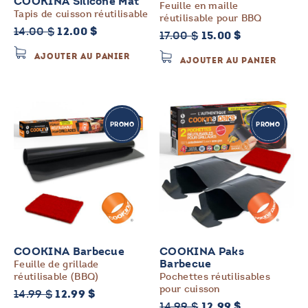
COOKINA Silicone Mat
Feuille en maille
Tapis de cuisson réutilisable
réutilisable pour BBQ
Le
Le
14.00
$
12.00
$
Le
Le
17.00
$
15.00
$
prix
prix
prix
prix
AJOUTER AU PANIER
initial
actuel
AJOUTER AU PANIER
initial
actuel
était :
est :
était :
est :
14.00 $.
12.00 $.
17.00 $.
15.00 $.
PROMO
PROMO
COOKINA Barbecue
COOKINA Paks
Feuille de grillade
Barbecue
réutilisable (BBQ)
Pochettes réutilisables
pour cuisson
Le
Le
14.99
$
12.99
$
Le
Le
14.99
$
12.99
$