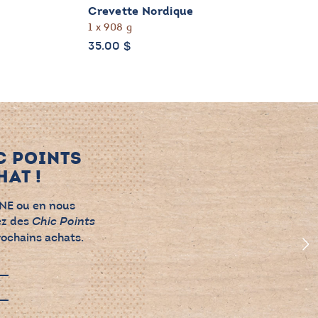
Crevette Nordique
1 x 908 g
35.00
$
C POINTS
AT !
NE ou en nous
ez des
Chic Points
rochains achats.