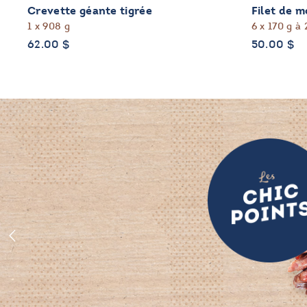
Crevette géante tigrée
Filet de 
1 x 908 g
6 x 170 g à 
62.00
$
50.00
$