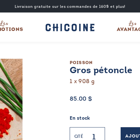
Livraison gratuite sur les commandes de 160$ et plus!
Les
Les
MOTIONS
AVANTA
POISSON
Gros pétoncle
1 x 908 g
85.00
$
En stock
quantité
QTÉ
AJOU
de