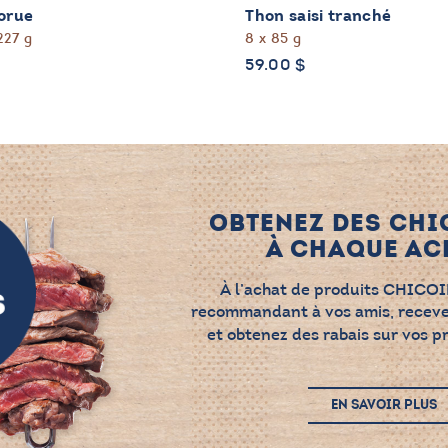
morue
Thon saisi tranché
227 g
8 x 85 g
59.00
$
OBTENEZ DES CHI
À CHAQUE ACH
À l’achat de produits CHICOI
recommandant à vos amis, recev
et obtenez des rabais sur vos p
EN SAVOIR PLUS