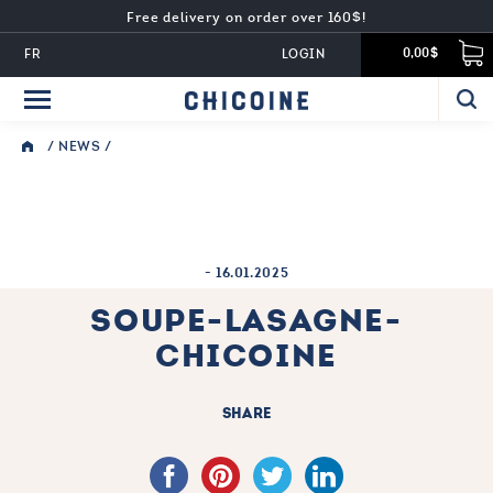
Free delivery on order over 160$!
FR
LOGIN
0,00$
/
NEWS
/
-
16.01.2025
SOUPE-LASAGNE-
CHICOINE
SHARE