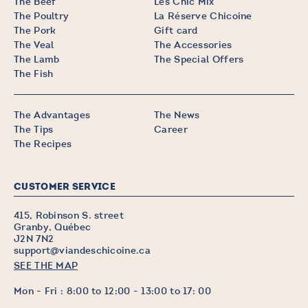
The Beef
Les Chic Mix
The Poultry
La Réserve Chicoine
The Pork
Gift card
The Veal
The Accessories
The Lamb
The Special Offers
The Fish
The Advantages
The News
The Tips
Career
The Recipes
CUSTOMER SERVICE
415, Robinson S. street
Granby, Québec
J2N 7N2
support@viandeschicoine.ca
SEE THE MAP
Mon - Fri : 8:00 to 12:00 - 13:00 to 17: 00