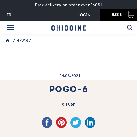
Free delivery on order over 160$!
FR
LOGIN
0,00$
/
NEWS
/
-
14.06.2021
POGO-6
SHARE