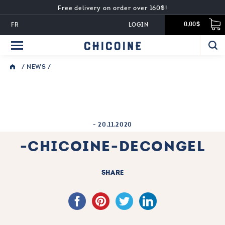
Free delivery on order over 160$!
FR
LOGIN
0,00$
/
NEWS
/
-
20.11.2020
-CHICOINE-DECONGEL
SHARE