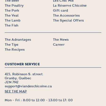
The Beef
Les Chic Mix
The Poultry
La Réserve Chicoine
The Pork
Gift card
The Veal
The Accessories
The Lamb
The Special Offers
The Fish
The Advantages
The News
The Tips
Career
The Recipes
CUSTOMER SERVICE
415, Robinson S. street
Granby, Québec
J2N 7N2
support@viandeschicoine.ca
SEE THE MAP
Mon - Fri : 8:00 to 12:00 - 13:00 to 17: 00