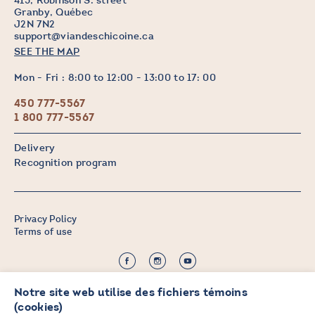
415, Robinson S. street
Granby, Québec
J2N 7N2
support@viandeschicoine.ca
SEE THE MAP
Mon - Fri : 8:00 to 12:00 - 13:00 to 17: 00
450 777-5567
1 800 777-5567
Delivery
Recognition program
Privacy Policy
Terms of use
©2026 CHICOINE |
Notre site web utilise des fichiers témoins
Credit:
Zen Branding, Design & Com.
(cookies)