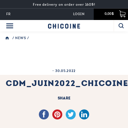
Free delivery on order over 160$!
FR
LOGIN
0,00$
/
NEWS
/
-
30.05.2022
CDM_JUIN2022_CHICOINE
SHARE