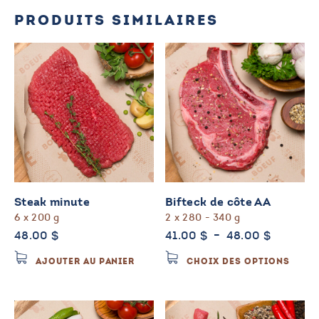
PRODUITS SIMILAIRES
Steak minute
Bifteck de côte AA
6 x 200 g
2 x 280 - 340 g
Plage
48.00
$
41.00
$
–
48.00
$
de
Ce
AJOUTER AU PANIER
CHOIX DES OPTIONS
prix :
prod
41.00 $
a
à
plus
48.00 $
varia