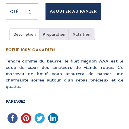
quantité
QTÉ
AJOUTER AU PANIER
de
Filet
mignon
AAA
Description
Préparation
Nutrition
BOEUF 100% CANADIEN
Tendre comme du beurre, le filet mignon AAA est le
coup de cœur des amateurs de viande rouge. Ce
morceau de bœuf vous assurera de passer une
charmante soirée autour d’un repas précieux et de
qualité.
PARTAGEZ :