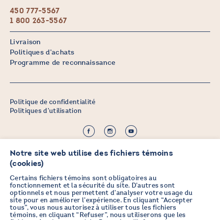
450 777-5567
1 800 263-5567
Livraison
Politiques d’achats
Programme de reconnaissance
Politique de confidentialité
Politiques d’utilisation
©2026 CHICOINE |
Crédit :
Zen Branding, Design & Com.
Notre site web utilise des fichiers témoins
(cookies)
Certains fichiers témoins sont obligatoires au
fonctionnement et la sécurité du site. D’autres sont
optionnels et nous permettent d’analyser votre usage du
PRENEZ DES NOUVELLES EN
site pour en améliorer l’expérience. En cliquant “Accepter
tous”, vous nous autorisez à utiliser tous les fichiers
VOUS ABONNANT À L’INFOLETTRE
témoins, en cliquant “Refuser”, nous utiliserons que les