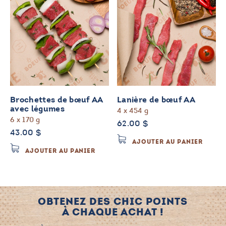
Les
opti
peuv
être
choi
sur
la
page
du
Brochettes de bœuf AA
Lanière de bœuf AA
avec légumes
prod
4 x 454 g
6 x 170 g
62.00
$
43.00
$
AJOUTER AU PANIER
AJOUTER AU PANIER
OBTENEZ DES CHIC POINTS
À CHAQUE ACHAT !