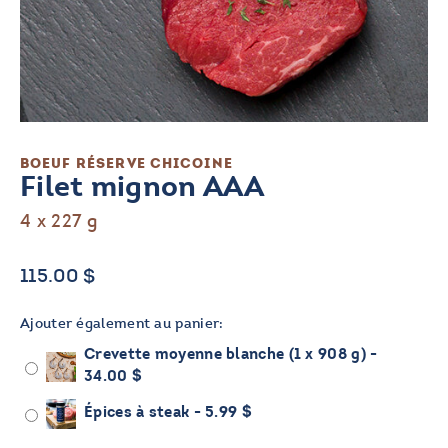
BOEUF
RÉSERVE CHICOINE
Filet mignon AAA
4 x 227 g
115.00
$
Ajouter également au panier:
Crevette moyenne blanche (1 x 908 g) -
34.00
$
Épices à steak -
5.99
$