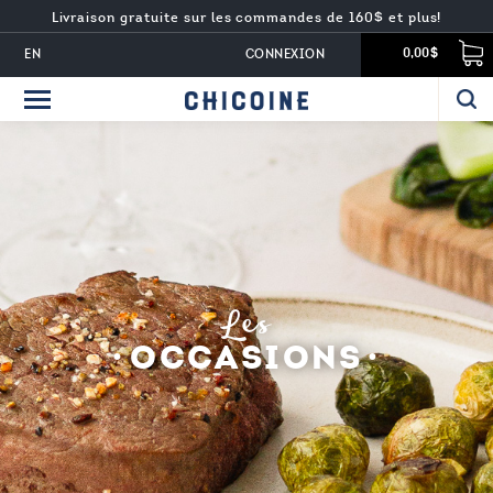
Livraison gratuite sur les commandes de 160$ et plus!
EN
CONNEXION
0,00$
Les
OCCASIONS