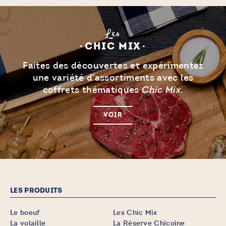
Les
CHIC MIX
Faites des découvertes et expérimentez
une variété d’assortiments avec les
coffrets thématiques
.
Chic Mix
VOIR
LES PRODUITS
Le boeuf
Les Chic Mix
La volaille
La Réserve Chicoine