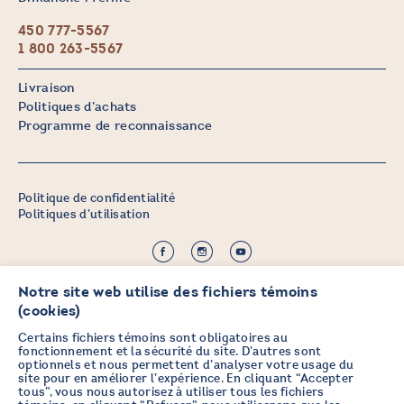
450 777-5567
1 800 263-5567
Livraison
Politiques d’achats
Programme de reconnaissance
Politique de confidentialité
Politiques d’utilisation
©2026 CHICOINE |
Crédit :
Zen Branding, Design & Com.
Notre site web utilise des fichiers témoins
(cookies)
Certains fichiers témoins sont obligatoires au
fonctionnement et la sécurité du site. D’autres sont
optionnels et nous permettent d’analyser votre usage du
PRENEZ DES NOUVELLES EN
site pour en améliorer l’expérience. En cliquant “Accepter
tous”, vous nous autorisez à utiliser tous les fichiers
VOUS ABONNANT À L’INFOLETTRE