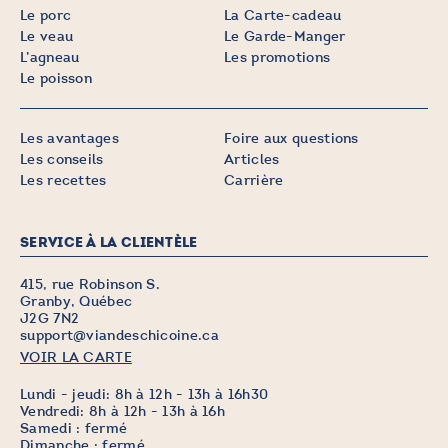
Le porc
La Carte-cadeau
Le veau
Le Garde-Manger
L’agneau
Les promotions
Le poisson
Les avantages
Foire aux questions
Les conseils
Articles
Les recettes
Carrière
SERVICE À LA CLIENTÈLE
415, rue Robinson S.
Granby, Québec
J2G 7N2
support@viandeschicoine.ca
VOIR LA CARTE
Lundi - jeudi: 8h à 12h - 13h à 16h30
Vendredi: 8h à 12h - 13h à 16h
Samedi : fermé
Dimanche : fermé