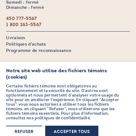
Samedi : fermé
Dimanche : fermé
450 777-5567
1 800 263-5567
Livraison
Politiques d’achats
Programme de reconnaissance
Notre site web utilise des fichiers témoins
Politique de confidentialité
(cookies)
Politiques d’utilisation
Certains fichiers témoins sont obligatoires au
fonctionnement et la sécurité du site. D’autres sont
optionnels et nous permettent d’analyser votre usage du
PRENEZ DES NOUVELLES EN
site pour en améliorer l’expérience. En cliquant “Accepter
©2026 CHICOINE |
tous”, vous nous autorisez à utiliser tous les fichiers
VOUS ABONNANT À L’INFOLETTRE
Crédit :
Zen Branding, Design & Com.
témoins, en cliquant “Refuser”, nous utiliserons que les
fichiers témoins essentiels. Pour plus d’information,
consultez nos
politiques de confidentialité
.
M'inscrire maintenant
REFUSER
ACCEPTER TOUS