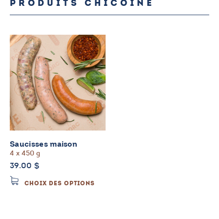
PRODUITS CHICOINE
Saucisses maison
4 x 450 g
39.00
$
Ce
CHOIX DES OPTIONS
produit
a
plusieurs