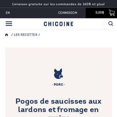
Livraison gratuite sur les commandes de 160$ et plus!
EN
CONNEXION
0,00$
/
LES RECETTES
/
PORC
Pogos de saucisses aux
lardons et fromage en