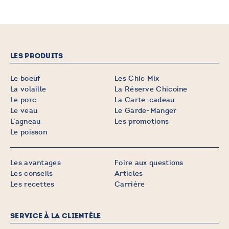
variations.
Les
options
peuvent
être
LES PRODUITS
choisies
sur
Le boeuf
Les Chic Mix
la
La volaille
La Réserve Chicoine
page
Le porc
La Carte-cadeau
du
Le veau
Le Garde-Manger
produit
L’agneau
Les promotions
Le poisson
Les avantages
Foire aux questions
Les conseils
Articles
Les recettes
Carrière
SERVICE À LA CLIENTÈLE