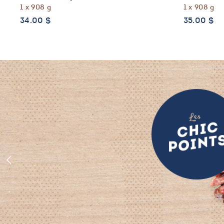
1 x 908 g
1 x 908 g
34.00
$
35.00
$