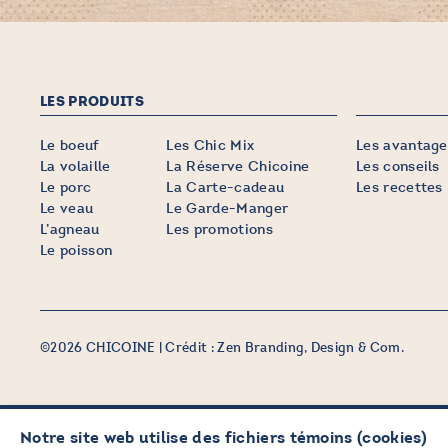
LES PRODUITS
Le boeuf
Les Chic Mix
Les avantage
La volaille
La Réserve Chicoine
Les conseils
Le porc
La Carte-cadeau
Les recettes
Le veau
Le Garde-Manger
L’agneau
Les promotions
Le poisson
©2026 CHICOINE |
Crédit :
Zen Branding, Design & Com.
Notre site web utilise des fichiers témoins (cookies)
PRENEZ DES NOUVELLES EN