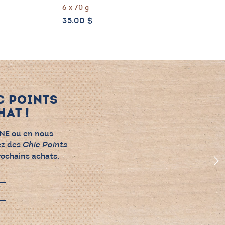
6 x 70 g
35.00
$
C POINTS
AT !
NE ou en nous
ez des
Chic Points
rochains achats.