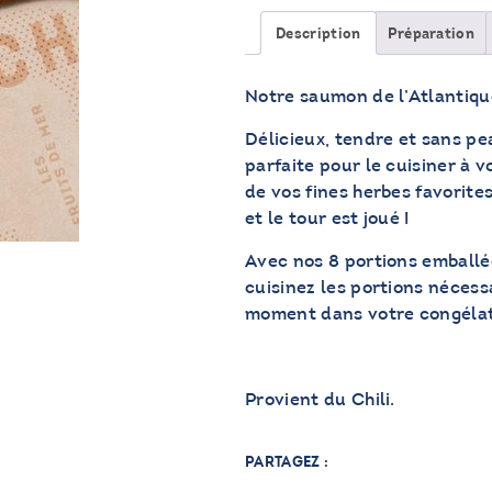
de
saumon
Description
Préparation
de
l'Atlantique
Notre saumon de l’Atlantique
Délicieux, tendre et sans pe
parfaite pour le cuisiner à 
de vos fines herbes favorites
et le tour est joué !
Avec nos 8 portions emballé
cuisinez les portions nécess
moment dans votre congélat
Provient du Chili.
PARTAGEZ :