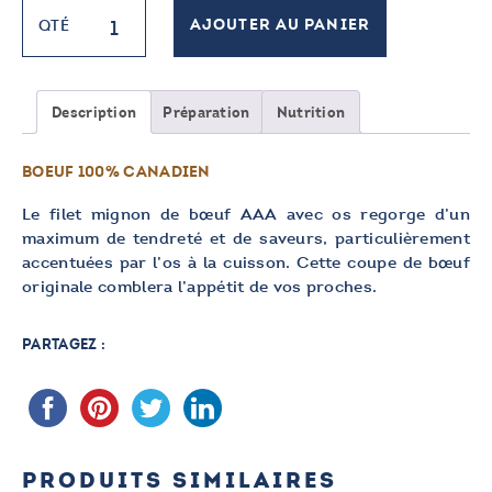
quantité
QTÉ
AJOUTER AU PANIER
de
Filet
mignon
avec
Description
Préparation
Nutrition
os
AAA
BOEUF 100% CANADIEN
Le filet mignon de bœuf AAA avec os regorge d’un
maximum de tendreté et de saveurs, particulièrement
accentuées par l’os à la cuisson. Cette coupe de bœuf
originale comblera l’appétit de vos proches.
PARTAGEZ :
PRODUITS SIMILAIRES