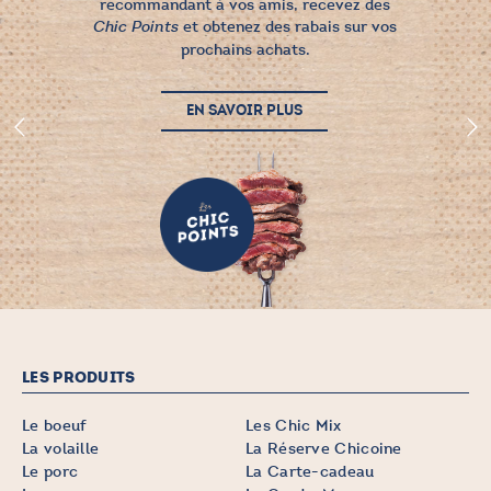
recommandant à vos amis, recevez des
et obtenez des rabais sur vos
Chic Points
prochains achats.
EN SAVOIR PLUS
LES PRODUITS
Le boeuf
Les Chic Mix
La volaille
La Réserve Chicoine
Le porc
La Carte-cadeau