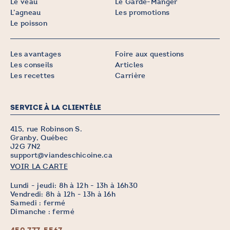
Le veau
Le Garde-Manger
L’agneau
Les promotions
Le poisson
Les avantages
Foire aux questions
Les conseils
Articles
Les recettes
Carrière
SERVICE À LA CLIENTÈLE
415, rue Robinson S.
Granby, Québec
J2G 7N2
support@viandeschicoine.ca
VOIR LA CARTE
Lundi - jeudi: 8h à 12h - 13h à 16h30
Vendredi: 8h à 12h - 13h à 16h
Samedi : fermé
Dimanche : fermé