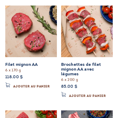
Filet mignon AA
Brochettes de filet
mignon AA avec
6 x 170 g
légumes
118.00
$
6 x 200 g
85.00
$
AJOUTER AU PANIER
AJOUTER AU PANIER