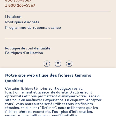
450 777-5567
1 800 263-5567
Livraison
Politiques d’achats
Programme de reconnaissance
Politique de confidentialité
Politiques d’utilisation
©2026 CHICOINE |
Crédit :
Zen Branding, Design & Com.
Notre site web utilise des fichiers témoins
(cookies)
Certains fichiers témoins sont obligatoires au
fonctionnement et la sécurité du site. D’autres sont
optionnels et nous permettent d’analyser votre usage du
PRENEZ DES NOUVELLES EN
site pour en améliorer l’expérience. En cliquant “Accepter
tous”, vous nous autorisez à utiliser tous les fichiers
VOUS ABONNANT À L’INFOLETTRE
témoins, en cliquant “Refuser”, nous utiliserons que les
fichiers témoins essentiels. Pour plus d’information,
consultez nos
politiques de confidentialité
.