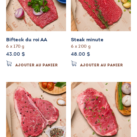
Bifteck du roi AA
Steak minute
6 x 170 g
6 x 200 g
43.00
$
48.00
$
AJOUTER AU PANIER
AJOUTER AU PANIER