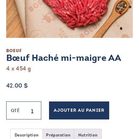
BOEUF
Bœuf Haché mi-maigre AA
4 x 454 g
42.00
$
quantité
QTÉ
AJOUTER AU PANIER
de
Bœuf
Haché
mi-
Description
Préparation
Nutrition