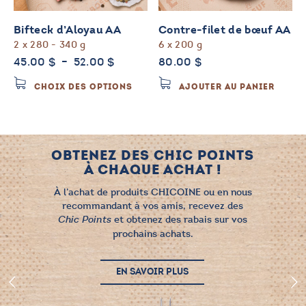
Bifteck d’Aloyau AA
Contre-filet de bœuf AA
2 x 280 - 340 g
6 x 200 g
Plage
45.00
$
–
52.00
$
80.00
$
de
Ce
CHOIX DES OPTIONS
AJOUTER AU PANIER
prix :
produit
45.00 $
a
à
plusieurs
52.00 $
variations.
OBTENEZ DES CHIC POINTS
Les
À CHAQUE ACHAT !
options
peuvent
À l’achat de produits CHICOINE ou en nous
être
recommandant à vos amis, recevez des
choisies
et obtenez des rabais sur vos
Chic Points
sur
prochains achats.
la
page
EN SAVOIR PLUS
du
produit