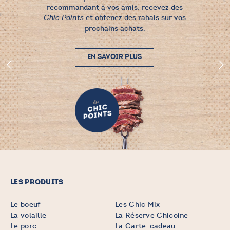
être
recommandant à vos amis, recevez des
choisies
et obtenez des rabais sur vos
Chic Points
sur
prochains achats.
la
page
EN SAVOIR PLUS
du
produit
LES PRODUITS
Le boeuf
Les Chic Mix
La volaille
La Réserve Chicoine
Le porc
La Carte-cadeau