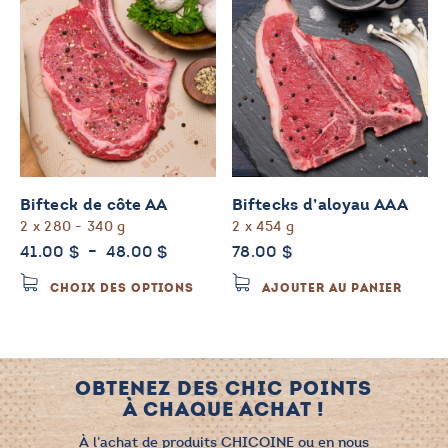
Bifteck de côte AA
Biftecks d’aloyau AAA
2 x 280 - 340 g
2 x 454 g
Plage
41.00
$
–
48.00
$
78.00
$
de
Ce
CHOIX DES OPTIONS
AJOUTER AU PANIER
prix :
produit
41.00 $
a
à
plusieurs
48.00 $
variations.
OBTENEZ DES CHIC POINTS
Les
À CHAQUE ACHAT !
options
peuvent
À l’achat de produits CHICOINE ou en nous