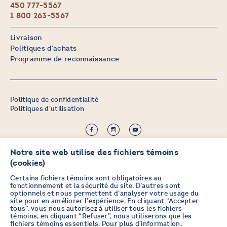
450 777-5567
1 800 263-5567
Livraison
Politiques d’achats
Programme de reconnaissance
Politique de confidentialité
Politiques d’utilisation
©2026 CHICOINE |
Crédit :
Zen Branding, Design & Com.
Notre site web utilise des fichiers témoins
(cookies)
Certains fichiers témoins sont obligatoires au
fonctionnement et la sécurité du site. D’autres sont
optionnels et nous permettent d’analyser votre usage du
PRENEZ DES NOUVELLES EN
site pour en améliorer l’expérience. En cliquant “Accepter
tous”, vous nous autorisez à utiliser tous les fichiers
VOUS ABONNANT À L’INFOLETTRE
témoins, en cliquant “Refuser”, nous utiliserons que les
fichiers témoins essentiels. Pour plus d’information,