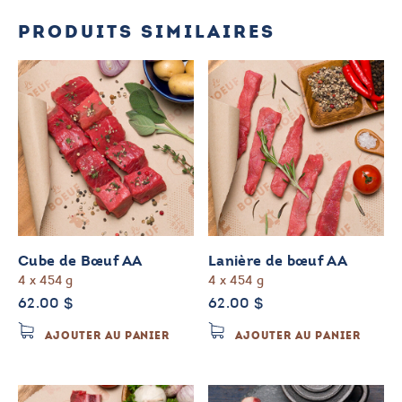
PRODUITS SIMILAIRES
Cube de Bœuf AA
Lanière de bœuf AA
4 x 454 g
4 x 454 g
62.00
$
62.00
$
AJOUTER AU PANIER
AJOUTER AU PANIER