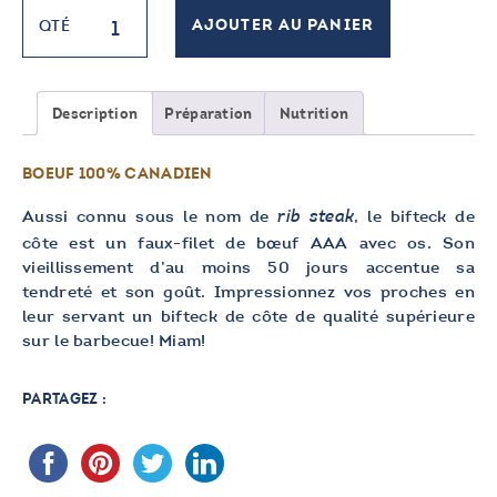
quantité
QTÉ
AJOUTER AU PANIER
de
Bifteck
de
côte
Description
Préparation
Nutrition
AAA
BOEUF 100% CANADIEN
Aussi connu sous le nom de
, le bifteck de
rib steak
côte est un faux-filet de bœuf AAA avec os. Son
vieillissement d’au moins 50 jours accentue sa
tendreté et son goût. Impressionnez vos proches en
leur servant un bifteck de côte de qualité supérieure
sur le barbecue! Miam!
PARTAGEZ :