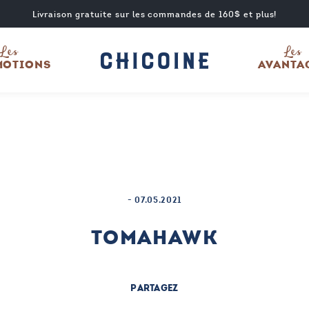
Livraison gratuite sur les commandes de 160$ et plus!
Les
Les
MOTIONS
AVANTA
-
07.05.2021
TOMAHAWK
PARTAGEZ