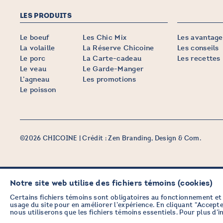
LES PRODUITS
Le boeuf
Les Chic Mix
Les avantage
La volaille
La Réserve Chicoine
Les conseils
Le porc
La Carte-cadeau
Les recettes
Le veau
Le Garde-Manger
L’agneau
Les promotions
Le poisson
©2026 CHICOINE |
Crédit :
Zen Branding, Design & Com.
Notre site web utilise des fichiers témoins (cookies)
PRENEZ DES NOUVELLES EN
VOUS ABONNANT À L’INFOLE
Certains fichiers témoins sont obligatoires au fonctionnement et 
usage du site pour en améliorer l’expérience. En cliquant “Accepter
nous utiliserons que les fichiers témoins essentiels. Pour plus d