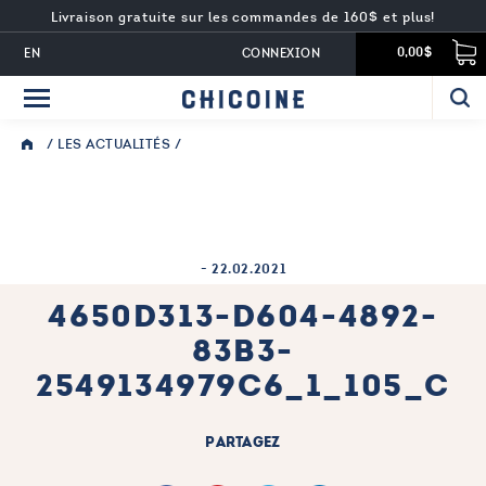
Livraison gratuite sur les commandes de 160$ et plus!
EN
CONNEXION
0,00$
/
LES ACTUALITÉS
/
-
22.02.2021
4650D313-D604-4892-
83B3-
2549134979C6_1_105_C
PARTAGEZ