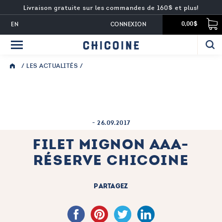
Livraison gratuite sur les commandes de 160$ et plus!
EN
CONNEXION
0,00$
/
LES ACTUALITÉS
/
-
26.09.2017
FILET MIGNON AAA-
RÉSERVE CHICOINE
PARTAGEZ