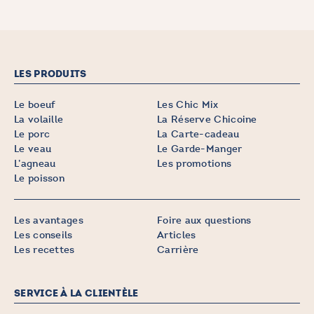
LES PRODUITS
Le boeuf
Les Chic Mix
La volaille
La Réserve Chicoine
Le porc
La Carte-cadeau
Le veau
Le Garde-Manger
L’agneau
Les promotions
Le poisson
Les avantages
Foire aux questions
Les conseils
Articles
Les recettes
Carrière
SERVICE À LA CLIENTÈLE