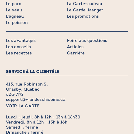
Le porc
La Carte-cadeau
Le veau
Le Garde-Manger
L’agneau
Les promotions
Le poisson
Les avantages
Foire aux questions
Les conseils
Articles
Les recettes
Carrière
SERVICE À LA CLIENTÈLE
415, rue Robinson S.
Granby, Québec
J2G 7N2
support@viandeschicoine.ca
VOIR LA CARTE
Lundi - jeudi: 8h à 12h - 13h à 16h30
Vendredi: 8h à 12h - 13h à 16h
Samedi : fermé
Dimanche : fermé