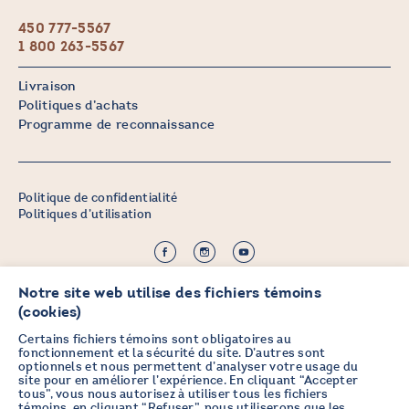
450 777-5567
1 800 263-5567
Livraison
Politiques d’achats
Programme de reconnaissance
Politique de confidentialité
Politiques d’utilisation
©2026 CHICOINE |
Notre site web utilise des fichiers témoins
Crédit :
Zen Branding, Design & Com.
(cookies)
Certains fichiers témoins sont obligatoires au
fonctionnement et la sécurité du site. D’autres sont
optionnels et nous permettent d’analyser votre usage du
PRENEZ DES NOUVELLES EN
site pour en améliorer l’expérience. En cliquant “Accepter
tous”, vous nous autorisez à utiliser tous les fichiers
VOUS ABONNANT À L’INFOLETTRE
témoins, en cliquant “Refuser”, nous utiliserons que les