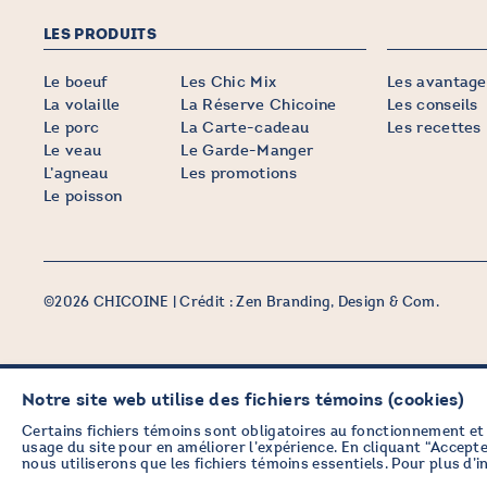
LES PRODUITS
Le boeuf
Les Chic Mix
Les avantage
La volaille
La Réserve Chicoine
Les conseils
Le porc
La Carte-cadeau
Les recettes
Le veau
Le Garde-Manger
L’agneau
Les promotions
Le poisson
©2026 CHICOINE |
Crédit :
Zen Branding, Design & Com.
Notre site web utilise des fichiers témoins (cookies)
PRENEZ DES NOUVELLES EN
VOUS ABONNANT À L’INFOLE
Certains fichiers témoins sont obligatoires au fonctionnement et 
usage du site pour en améliorer l’expérience. En cliquant “Accepter
nous utiliserons que les fichiers témoins essentiels. Pour plus d