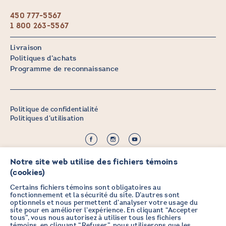
450 777-5567
1 800 263-5567
Livraison
Politiques d’achats
Programme de reconnaissance
Politique de confidentialité
Politiques d’utilisation
©2026 CHICOINE |
Notre site web utilise des fichiers témoins
Crédit :
Zen Branding, Design & Com.
(cookies)
Certains fichiers témoins sont obligatoires au
fonctionnement et la sécurité du site. D’autres sont
optionnels et nous permettent d’analyser votre usage du
PRENEZ DES NOUVELLES EN
site pour en améliorer l’expérience. En cliquant “Accepter
tous”, vous nous autorisez à utiliser tous les fichiers
VOUS ABONNANT À L’INFOLETTRE
témoins, en cliquant “Refuser”, nous utiliserons que les