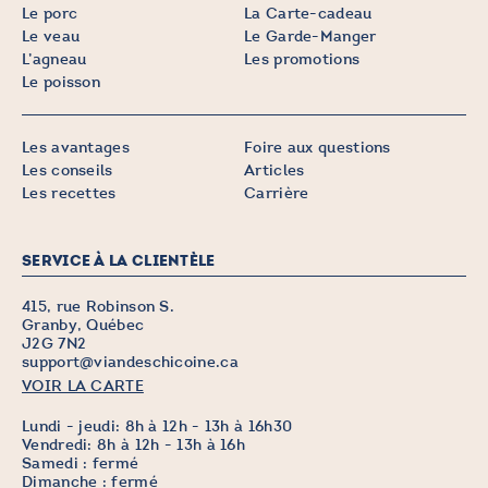
Le porc
La Carte-cadeau
Le veau
Le Garde-Manger
L’agneau
Les promotions
Le poisson
Les avantages
Foire aux questions
Les conseils
Articles
Les recettes
Carrière
SERVICE À LA CLIENTÈLE
415, rue Robinson S.
Granby, Québec
J2G 7N2
support@viandeschicoine.ca
VOIR LA CARTE
Lundi - jeudi: 8h à 12h - 13h à 16h30
Vendredi: 8h à 12h - 13h à 16h
Samedi : fermé
Dimanche : fermé