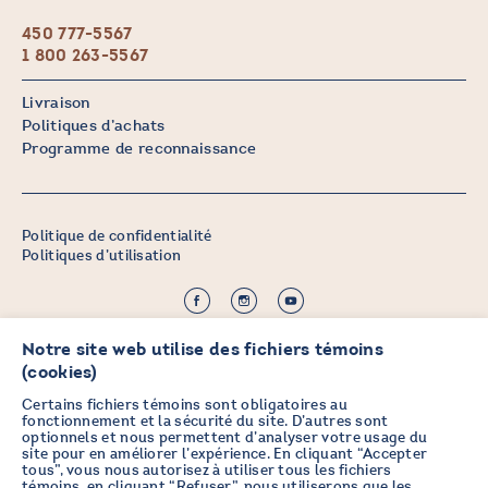
450 777-5567
1 800 263-5567
Livraison
Politiques d’achats
Programme de reconnaissance
Politique de confidentialité
Politiques d’utilisation
©2026 CHICOINE |
Notre site web utilise des fichiers témoins
Crédit :
Zen Branding, Design & Com.
(cookies)
Certains fichiers témoins sont obligatoires au
fonctionnement et la sécurité du site. D’autres sont
optionnels et nous permettent d’analyser votre usage du
PRENEZ DES NOUVELLES EN
site pour en améliorer l’expérience. En cliquant “Accepter
tous”, vous nous autorisez à utiliser tous les fichiers
VOUS ABONNANT À L’INFOLETTRE
témoins, en cliquant “Refuser”, nous utiliserons que les