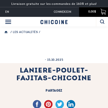
Livraison gratuite sur les commandes de 160$ et plus!
EN
CONNEXION
0,00$
/
LES ACTUALITÉS
/
-
15.10.2025
LANIERE-POULET-
FAJITAS-CHICOINE
PARTAGEZ